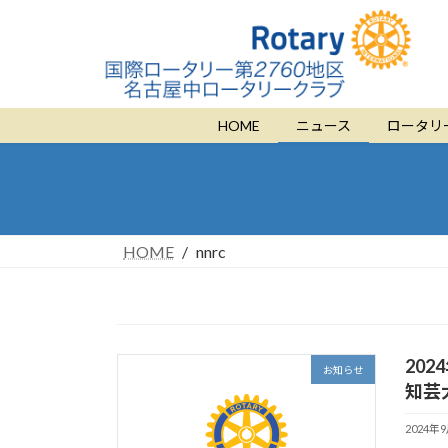
コ
ナ
ン
ビ
テ
ゲ
ン
ー
ツ
シ
HOME
ニュース
ロータリ
へ
ョ
ス
ン
キ
に
ッ
移
プ
動
HOME
nnrc
20
お知らせ
知芸
2024年