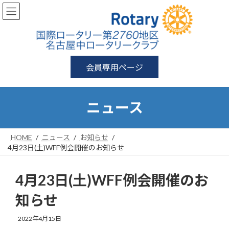
コ
ナ
ン
ビ
テ
ゲ
ン
ー
ツ
シ
へ
ョ
ス
ン
会員専用ページ
キ
に
ッ
移
プ
動
ニュース
HOME
ニュース
お知らせ
4月23日(土)WFF例会開催のお知らせ
4月23日(土)WFF例会開催のお
知らせ
2022年4月15日